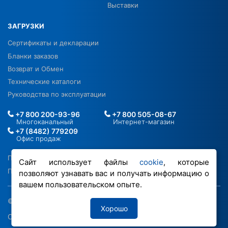
Выставки
ЗАГРУЗКИ
Сертификаты и декларации
Бланки заказов
Возврат и Обмен
Технические каталоги
Руководства по эксплуатации
+7 800 200-93-96
+7 800 505-08-67
Многоканальный
Интернет-магазин
+7 (8482) 779209
Офис продаж
Политика в отношении ПДН
Сайт использует файлы
cookie
, которые
Политика обработки файлов cookie
позволяют узнавать вас и получать информацию о
вашем пользовательском опыте.
© 2026 ООО «РОВЕН-Регионы»
Хорошо
Сделано в